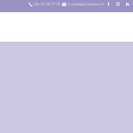


06 70 28 77 18
vruotte@eclatdetoi.fr