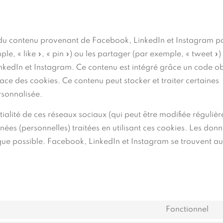
s du contenu provenant de Facebook, LinkedIn et Instagram p
 « like », « pin ») ou les partager (par exemple, « tweet »)
edIn et Instagram. Ce contenu est intégré grâce un code o
ce des cookies. Ce contenu peut stocker et traiter certaines
rsonnalisée.
ntialité de ces réseaux sociaux (qui peut être modifiée réguliè
nnées (personnelles) traitées en utilisant ces cookies. Les don
ue possible. Facebook, LinkedIn et Instagram se trouvent au
Fonctionnel
C