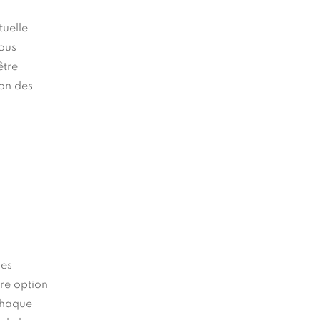
service
ecaptcha
divers
tuelle
nous
être
ion des
les
re option
 chaque