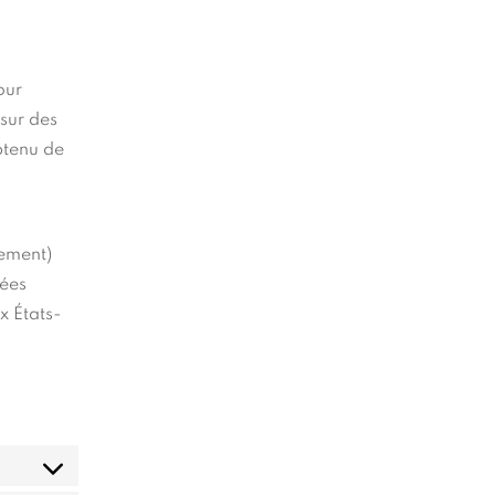
our
 sur des
btenu de
rement)
nées
x États-
onsent