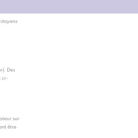
citoyens
»). Des
 ci-
ateur sur
ent être