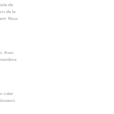
isite de
ors de la
ment. Nous
eb. Avec
demandons
ur créer
plusieurs