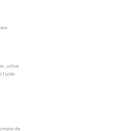
ière
, utilisé
 l’aide
 compte de