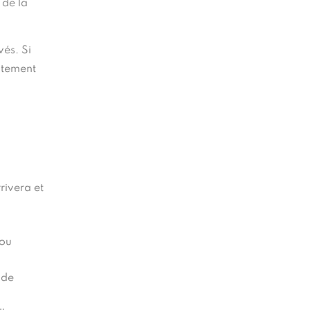
 de la
vés. Si
ntement
rivera et
 ou
 de