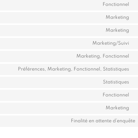
to
Fonctionnel
C
se
to
Marketing
w
C
se
to
Marketing
di
C
se
(e
to
Marketing/Suivi
g
C
t
se
fo
to
Marketing, Fonctionnel
sh
C
se
to
Préférences, Marketing, Fonctionnel, Statistiques
i
C
se
to
Statistiques
f
C
se
to
Fonctionnel
li
C
se
to
Marketing
g
C
se
an
to
Finalité en attente d’enquête
c
se
g