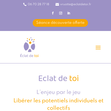


06 70 28 77 18
vruotte@eclatdetoi.fr
Séance découverte offerte
Eclat de
toi
L’enjeu par le jeu
Libérer les potentiels
individuels et
collectifs