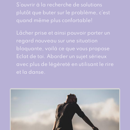
S’ouvrir à la recherche de solutions
plutôt que buter sur le problème, c’est
quand même plus confortable!
Lâcher prise et ainsi pouvoir porter un
regard nouveau sur une situation
bloquante, voilà ce que vous propose
Eclat de toi. Aborder un sujet sérieux
avec plus de légèreté en utilisant le rire
et la danse.